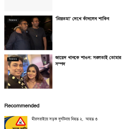
‘প্রিয়তমা’ দেখে কাঁদলেন শাকিব
বিনোদন
জায়েদ খানকে শাওন: সরলতাই তোমার
বিনোদন
সম্পদ
Recommended
মীরসরাইয়ে সড়ক দুর্ঘটনায় নিহত ২, আহত ৩