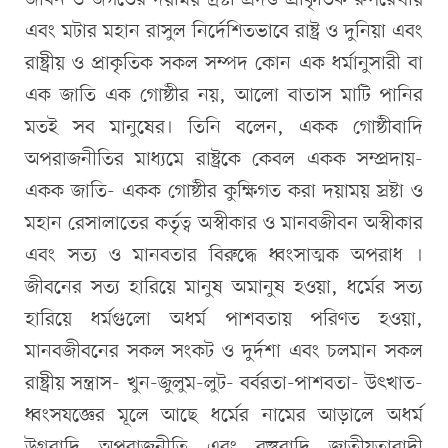
জীবন ও জগতের দয়াময় দ্রষ্টা প্রদত্ত প্রাকৃতিক রুপরেখায়
এবং মটার মহান রাসুল নির্দেশিতভাবে রাষ্ট্র ও দুনিয়া এবং
রাষ্ট্রীয় ও প্রাকৃতিক সকল সম্পদ কোন এক ধর্মানুসারী বা
এক জাতি এক গোষ্ঠীর নয়, আলো বাতাস মাটি পানির
মতই সব মানুষের। তিনি বলেন, একক গোষ্ঠীবাদি
অপরাজনীতির মাধ্যমে রাষ্ট্রকে কেবল একক সম্প্রদায়-
একক জাতি- একক গোষ্ঠীর কুক্ষিগত করা দয়াময় স্রষ্টা ও
মহান রেসালাতের কর্তৃত্ব অস্বীকার ও মানবজীবন অস্বীকার
এবং সত্য ও মানবতার বিরুদ্ধে ধ্বংসাত্মক অপরাধ ।
জীবনের সত্য হারিয়ে মানুষ অমানুষ হওয়া, ধর্মের সত্য
হারিয়ে ধর্মগুলো অধর্ম পাশবতায় পরিণত হওয়া,
মানবজীবনের সকল সংকট ও দুর্দশা এবং চলমান সকল
রাষ্ট্রীয় সন্ত্রাস- খুন-জুলুম-লুট- বর্বরতা-পাশবতা- উৎখাত-
ধ্বংসযজ্ঞের মূলে আছে ধর্মের নামের আড়ালে অধর্ম