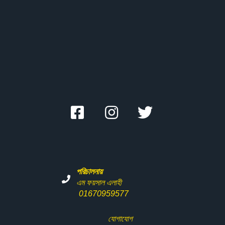
পরিচালনায়
এম ফয়সাল এলাহী
01670959577
যোগাযোগ