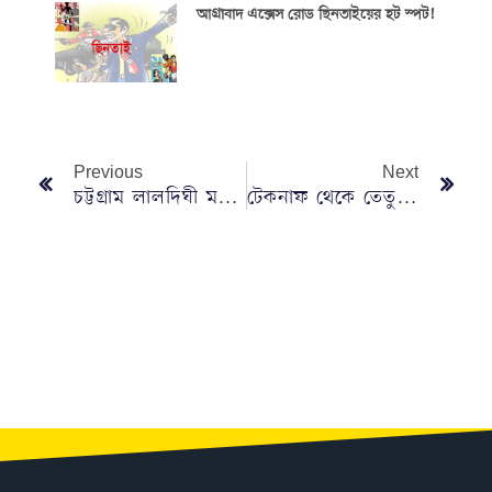
আগ্রাবাদ এক্সেস রোড ছিনতাইয়ের হট স্পট!
Previous
Next
চট্টগ্রাম লালদিঘী ময়দানে ইনসানিয়াত বিপ্লবের মহাসমাবেশের প্রস্তুতি নিয়ে সংবাদ সম্মেলন
টেকনাফ থেকে তেতুলিয়া পর্যন্ত বিএনপির নৈরাজ্য ঠেকাতে আমার প্রস্তুত; হেলাল আকবর বাবর