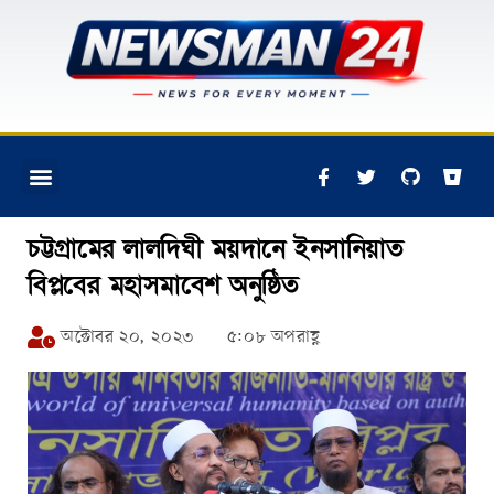
চট্টগ্রামের লালদিঘী ময়দানে ইনসানিয়াত
বিপ্লবের মহাসমাবেশ অনুষ্ঠিত
অক্টোবর ২০, ২০২৩
৫:০৮ অপরাহ্ণ