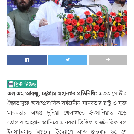
এস এম আরজু, চট্টগ্রাম মহানগর প্রতিনিধি:
একক গোষ্ঠীর
স্বৈরতামুক্ত অসাম্প্রদায়িক সর্বজনীন মানবতার রাষ্ট্র ও মুক্ত
মানবতার অখণ্ড দুনিয়া খেলাফতে ইনসানিয়াত গড়ে
তোলার আহ্বান জানিয়ে মানবতা ভিত্তিক রাজনৈতিক দল
ইনসানিয়াত বিপ্লবের উদ্যোগে আজ শুক্রবার ২০ শে