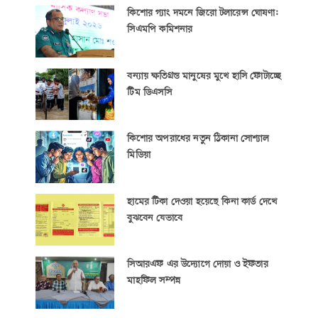
কিশোর গ্যাং দমনে জিরো টলারেন্স ঘোষণা:
সিএমপি কমিশনার
বন্যায় ক্ষতিগ্রস্ত মানুষের মুখে হাসি ফোটাচ্ছে
টিম ডিএসসি
কিশোর অপরাধের নতুন ঠিকানা সোশ্যাল
মিডিয়া
হামের টিকা দেওয়া হয়েছে কিনা কার্ড দেখে
বুঝবেন যেভাবে
সিআরএফ এর উদ্যোগে দোয়া ও ইফতার
মাহফিল সম্পন্ন