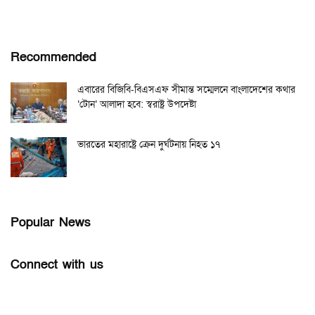
Recommended
এবারের বিজিবি-বিএসএফ সীমান্ত সম্মেলনে বাংলাদেশের কথার
‘টোন’ আলাদা হবে: স্বরাষ্ট্র উপদেষ্টা
ভারতের মহারাষ্ট্রে ক্রেন দুর্ঘটনায় নিহত ১৭
Popular News
Connect with us