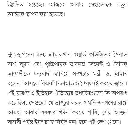
উল্লসিত হয়েছে। আজকে আবার সেগুলোকে নতুন
আঙ্গিকে স্থাপন করা হয়েছে।
পুনঃস্থাপনের জন্য জামালখান ওয়ার্ড কাউন্সিলর শৈবাল
দাশ সুমন এবং পৃষ্ঠপোষক ডায়মন্ড সিমেন্ট ও দৈনিক
আজাদীকে ধন্যবাদ জানিয়ে সম্প্রচার মন্ত্রী ড. হাছান
বলেন, আসলে বিএনপি-জামাত শুধু ধ্বংসই করতে জানে।
এই ম্যুরাল ও ইতিহাস ঐতিহ্যের তথ্যচিত্রগুলো কি অপরাধ
করেছিল, সেগুলো যে ভাঙচুর করল ? যদি জনগণের রায়ে
আমরা আবার সরকার গঠন করতে পারি, শেষ আগুন
সন্ত্রাসী পর্যন্ত ইনশাল্লাহ নির্মূল করা হবে এই দেশ থেকে।