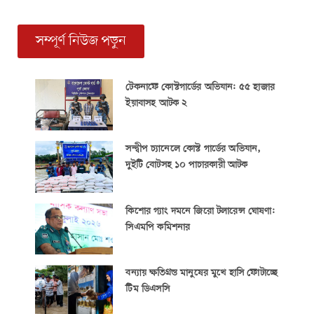
সম্পূর্ণ নিউজ পড়ুন
টেকনাফে কোস্টগার্ডের অভিযান: ৫৫ হাজার
ইয়াবাসহ আটক ২
সন্দ্বীপ চ্যানেলে কোস্ট গার্ডের অভিযান,
দুইটি বোটসহ ১০ পাচারকারী আটক
কিশোর গ্যাং দমনে জিরো টলারেন্স ঘোষণা:
সিএমপি কমিশনার
বন্যায় ক্ষতিগ্রস্ত মানুষের মুখে হাসি ফোটাচ্ছে
টিম ডিএসসি