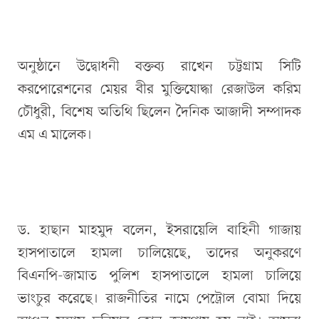
অনুষ্ঠানে উদ্বোধনী বক্তব্য রাখেন চট্টগ্রাম সিটি
করপোরেশনের মেয়র বীর মুক্তিযোদ্ধা রেজাউল করিম
চৌধুরী, বিশেষ অতিথি ছিলেন দৈনিক আজাদী সম্পাদক
এম এ মালেক।
ড. হাছান মাহমুদ বলেন, ইসরায়েলি বাহিনী গাজায়
হাসপাতালে হামলা চালিয়েছে, তাদের অনুকরণে
বিএনপি-জামাত পুলিশ হাসপাতালে হামলা চালিয়ে
ভাংচুর করেছে। রাজনীতির নামে পেট্রোল বোমা দিয়ে