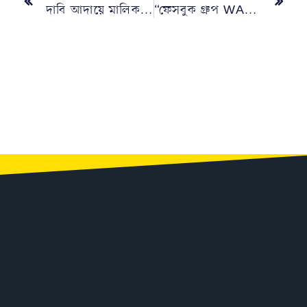
দাবি আদায়ে মালিকদের ১৫ ডিসেম্বর পর্যন্ত আল্টিমেটাম সাংবাদিক নেতাদের
“ফেসবুক গ্রুপ WAB ও একটি দুস্পাপ্য ঔষধের গল্প”