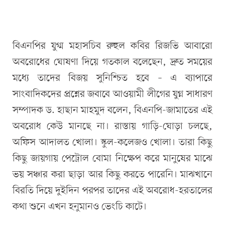
বিএনপির যুগ্ম মহাসচিব রুহুল কবির রিজভি আবারো
অবরোধের ঘোষণা দিয়ে গতকাল বলেছেন, দ্রুত সময়ের
মধ্যে তাদের বিজয় সুনিশ্চিত হবে – এ ব্যাপারে
সাংবাদিকদের প্রশ্নের জবাবে আওয়ামী লীগের যুগ্ন সাধারণ
সম্পাদক ড. হাছান মাহমুদ বলেন, বিএনপি-জামাতের এই
অবরোধ কেউ মানছে না। রাস্তায় গাড়ি-ঘোড়া চলছে,
অফিস আদালত খোলা। স্কুল-কলেজও খোলা। তারা কিছু
কিছু জায়গায় পেট্রোল বোমা নিক্ষেপ করে মানুষের মাঝে
ভয় সঞ্চার করা ছাড়া আর কিছু করতে পারেনি। মাঝখানে
বিরতি দিয়ে দুইদিন পরপর তাদের এই অবরোধ-হরতালের
কথা শুনে এখন হনুমানও ভেংচি কাটে।