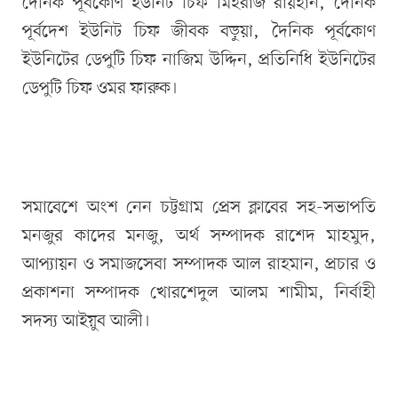
দৈনিক পূর্বকোণ ইউনিট চিফ মিহরাজ রায়হান, দৈনিক
পূর্বদেশ ইউনিট চিফ জীবক বড়ুয়া, দৈনিক পূর্বকোণ
ইউনিটের ডেপুটি চিফ নাজিম উদ্দিন, প্রতিনিধি ইউনিটের
ডেপুটি চিফ ওমর ফারুক।
সমাবেশে অংশ নেন চট্টগ্রাম প্রেস ক্লাবের সহ-সভাপতি
মনজুর কাদের মনজু, অর্থ সম্পাদক রাশেদ মাহমুদ,
আপ্যায়ন ও সমাজসেবা সম্পাদক আল রাহমান, প্রচার ও
প্রকাশনা সম্পাদক খোরশেদুল আলম শামীম, নির্বাহী
সদস্য আইয়ুব আলী।