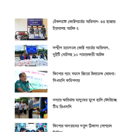
টেকনাফে কোস্টগার্ডের অভিযান: ৫৫ হাজার
ইয়াবাসহ আটক ২
সন্দ্বীপ চ্যানেলে কোস্ট গার্ডের অভিযান,
দুইটি বোটসহ ১০ পাচারকারী আটক
কিশোর গ্যাং দমনে জিরো টলারেন্স ঘোষণা:
সিএমপি কমিশনার
বন্যায় ক্ষতিগ্রস্ত মানুষের মুখে হাসি ফোটাচ্ছে
টিম ডিএসসি
কিশোর অপরাধের নতুন ঠিকানা সোশ্যাল