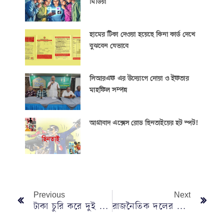
মিডিয়া
হামের টিকা দেওয়া হয়েছে কিনা কার্ড দেখে
বুঝবেন যেভাবে
সিআরএফ এর উদ্যোগে দোয়া ও ইফতার
মাহফিল সম্পন্ন
আগ্রাবাদ এক্সেস রোড ছিনতাইয়ের হট স্পট!
Previous
Next
টাকা চুরি করে দুই বান্ধবী নিয়ে কক্সবাজারে পঞ্চম শ্রেণির ছাত্র
রাজনৈতিক দলের সাথে সংলাপ হয়, আগুন সন্ত্রাসীদের সাথে নয় : তথ্যমন্ত্রী