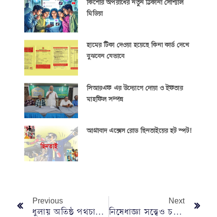
কিশোর অপরাধের নতুন ঠিকানা সোশ্যাল
মিডিয়া
হামের টিকা দেওয়া হয়েছে কিনা কার্ড দেখে
বুঝবেন যেভাবে
সিআরএফ এর উদ্যোগে দোয়া ও ইফতার
মাহফিল সম্পন্ন
আগ্রাবাদ এক্সেস রোড ছিনতাইয়ের হট স্পট!
Previous
Next
ধুলায় অতিষ্ঠ পথচারীরা
নিষেধাজ্ঞা সত্ত্বেও চলছে তিন চাকার যানবাহন