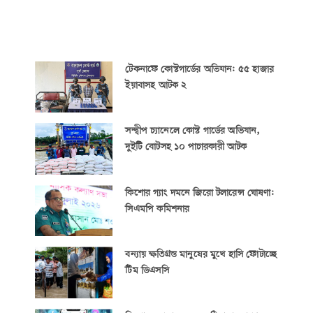
টেকনাফে কোস্টগার্ডের অভিযান: ৫৫ হাজার
ইয়াবাসহ আটক ২
সন্দ্বীপ চ্যানেলে কোস্ট গার্ডের অভিযান,
দুইটি বোটসহ ১০ পাচারকারী আটক
কিশোর গ্যাং দমনে জিরো টলারেন্স ঘোষণা:
সিএমপি কমিশনার
বন্যায় ক্ষতিগ্রস্ত মানুষের মুখে হাসি ফোটাচ্ছে
টিম ডিএসসি