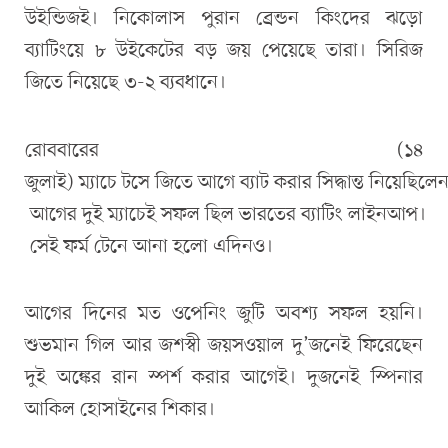
উইন্ডিজই। নিকোলাস পুরান ব্রেন্ডন কিংদের ঝড়ো
ব্যাটিংয়ে ৮ উইকেটের বড় জয় পেয়েছে তারা। সিরিজ
জিতে নিয়েছে ৩-২ ব্যবধানে।
রোববারের (১৪
জুলাই) ম্যাচে টসে জিতে আগে ব্যাট করার সিদ্ধান্ত নিয়েছিলে
আগের দুই ম্যাচেই সফল ছিল ভারতের ব্যাটিং লাইনআপ।
সেই ফর্ম টেনে আনা হলো এদিনও।
আগের দিনের মত ওপেনিং জুটি অবশ্য সফল হয়নি।
শুভমান গিল আর জশস্বী জয়সওয়াল দু’জনেই ফিরেছেন
দুই অঙ্কের রান স্পর্শ করার আগেই। দুজনেই স্পিনার
আকিল হোসাইনের শিকার।