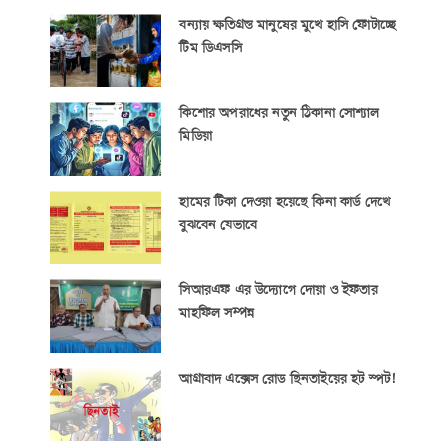
বন্যায় ক্ষতিগ্রস্ত মানুষের মুখে হাসি ফোটাচ্ছে
টিম ডিএসসি
কিশোর অপরাধের নতুন ঠিকানা সোশ্যাল
মিডিয়া
হামের টিকা দেওয়া হয়েছে কিনা কার্ড দেখে
বুঝবেন যেভাবে
সিআরএফ এর উদ্যোগে দোয়া ও ইফতার
মাহফিল সম্পন্ন
আগ্রাবাদ এক্সেস রোড ছিনতাইয়ের হট স্পট!