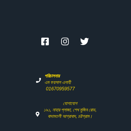
পরিচালনায়
এম ফয়সাল এলাহী
01670959577
যোগাযোগ
১৯১
,
নাহার
প্লাজা
,
শেখ
মুজিব
রোড
,
বাদামতলী
আগ্রাবাদ
,
চট্টগ্রাম।