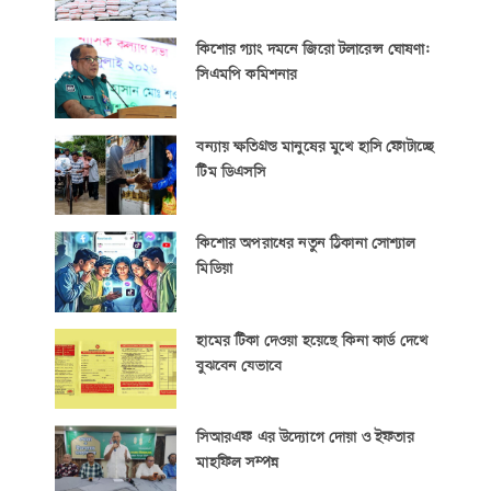
কিশোর গ্যাং দমনে জিরো টলারেন্স ঘোষণা:
সিএমপি কমিশনার
বন্যায় ক্ষতিগ্রস্ত মানুষের মুখে হাসি ফোটাচ্ছে
টিম ডিএসসি
কিশোর অপরাধের নতুন ঠিকানা সোশ্যাল
মিডিয়া
হামের টিকা দেওয়া হয়েছে কিনা কার্ড দেখে
বুঝবেন যেভাবে
সিআরএফ এর উদ্যোগে দোয়া ও ইফতার
মাহফিল সম্পন্ন