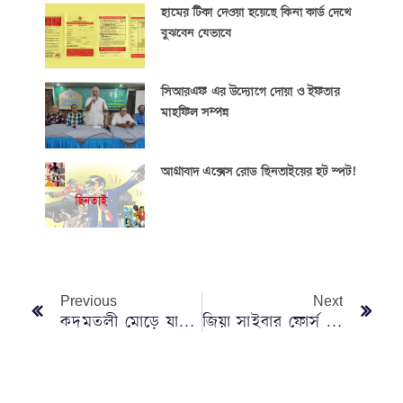
হামের টিকা দেওয়া হয়েছে কিনা কার্ড দেখে
বুঝবেন যেভাবে
সিআরএফ এর উদ্যোগে দোয়া ও ইফতার
মাহফিল সম্পন্ন
আগ্রাবাদ এক্সেস রোড ছিনতাইয়ের হট স্পট!
Previous
Next
কদমতলী মোড়ে যানজটের তিন কারণ
জিয়া সাইবার ফোর্স বৈলতলী শাখার সভাপতি সাদ্দাম সাধারণ সম্পাদক রিমন