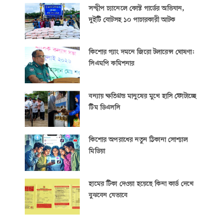
সন্দ্বীপ চ্যানেলে কোস্ট গার্ডের অভিযান,
দুইটি বোটসহ ১০ পাচারকারী আটক
কিশোর গ্যাং দমনে জিরো টলারেন্স ঘোষণা:
সিএমপি কমিশনার
বন্যায় ক্ষতিগ্রস্ত মানুষের মুখে হাসি ফোটাচ্ছে
টিম ডিএসসি
কিশোর অপরাধের নতুন ঠিকানা সোশ্যাল
মিডিয়া
হামের টিকা দেওয়া হয়েছে কিনা কার্ড দেখে
বুঝবেন যেভাবে