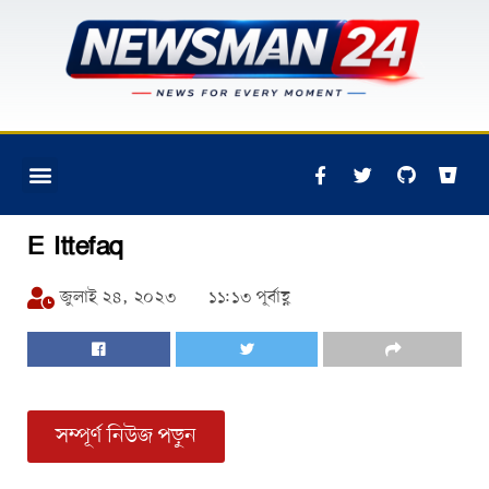
E Ittefaq
জুলাই ২৪, ২০২৩
১১:১৩ পূর্বাহ্ণ
সম্পূর্ণ নিউজ পড়ুন