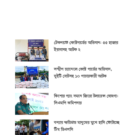
টেকনাফে কোস্টগার্ডের অভিযান: ৫৫ হাজার
ইয়াবাসহ আটক ২
সন্দ্বীপ চ্যানেলে কোস্ট গার্ডের অভিযান,
দুইটি বোটসহ ১০ পাচারকারী আটক
কিশোর গ্যাং দমনে জিরো টলারেন্স ঘোষণা:
সিএমপি কমিশনার
বন্যায় ক্ষতিগ্রস্ত মানুষের মুখে হাসি ফোটাচ্ছে
টিম ডিএসসি