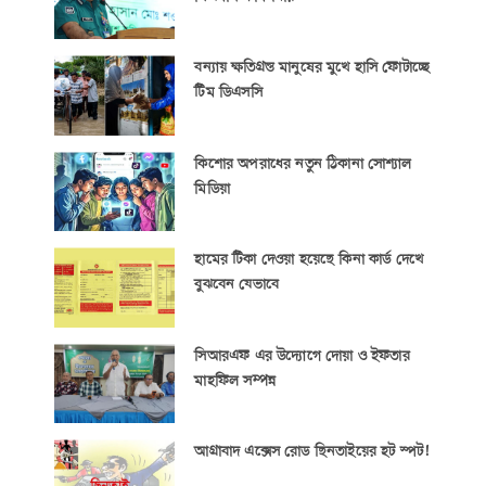
বন্যায় ক্ষতিগ্রস্ত মানুষের মুখে হাসি ফোটাচ্ছে
টিম ডিএসসি
কিশোর অপরাধের নতুন ঠিকানা সোশ্যাল
মিডিয়া
হামের টিকা দেওয়া হয়েছে কিনা কার্ড দেখে
বুঝবেন যেভাবে
সিআরএফ এর উদ্যোগে দোয়া ও ইফতার
মাহফিল সম্পন্ন
আগ্রাবাদ এক্সেস রোড ছিনতাইয়ের হট স্পট!