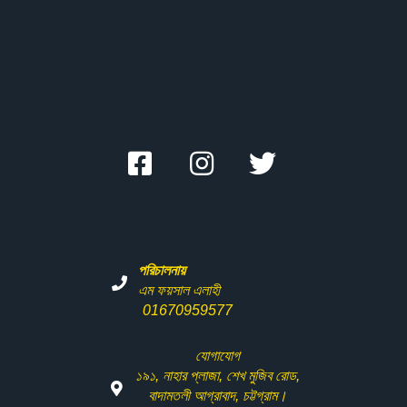
পরিচালনায়
এম ফয়সাল এলাহী
01670959577
যোগাযোগ
১৯১
,
নাহার
প্লাজা
,
শেখ
মুজিব
রোড
,
বাদামতলী
আগ্রাবাদ
,
চট্টগ্রাম।