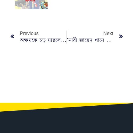
Previous
Next
অক্ষয়কে চড় মারলে ১০ লাখ রুপি পুরস্কারের ঘোষণা!
‘নারী জায়েদ খানে আটকায়’ বক্তব্য প্রত্যাহারে লিগ্যাল নোটিশ