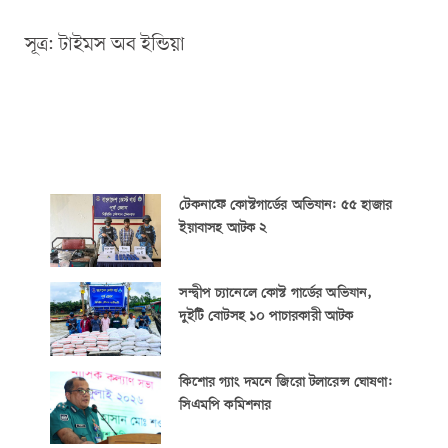
সূত্র: টাইমস অব ইন্ডিয়া
টেকনাফে কোস্টগার্ডের অভিযান: ৫৫ হাজার
ইয়াবাসহ আটক ২
সন্দ্বীপ চ্যানেলে কোস্ট গার্ডের অভিযান,
দুইটি বোটসহ ১০ পাচারকারী আটক
কিশোর গ্যাং দমনে জিরো টলারেন্স ঘোষণা:
সিএমপি কমিশনার