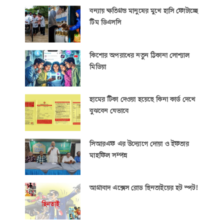
বন্যায় ক্ষতিগ্রস্ত মানুষের মুখে হাসি ফোটাচ্ছে
টিম ডিএসসি
কিশোর অপরাধের নতুন ঠিকানা সোশ্যাল
মিডিয়া
হামের টিকা দেওয়া হয়েছে কিনা কার্ড দেখে
বুঝবেন যেভাবে
সিআরএফ এর উদ্যোগে দোয়া ও ইফতার
মাহফিল সম্পন্ন
আগ্রাবাদ এক্সেস রোড ছিনতাইয়ের হট স্পট!