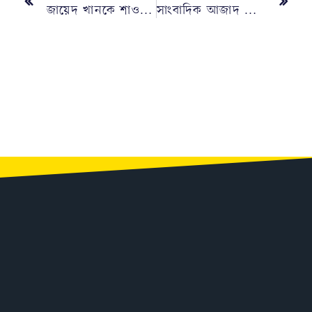
জায়েদ খানকে শাওন: সরলতাই তোমার সম্পদ
সাংবাদিক আজাদ তালুকদারের মৃত্যুতে আ জ ম নাছির উদ্দীনের শোক