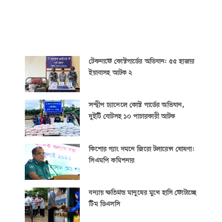
টেকনাফে কোস্টগার্ডের অভিযান: ৫৫ হাজার
ইয়াবাসহ আটক ২
সন্দ্বীপ চ্যানেলে কোস্ট গার্ডের অভিযান,
দুইটি বোটসহ ১০ পাচারকারী আটক
কিশোর গ্যাং দমনে জিরো টলারেন্স ঘোষণা:
সিএমপি কমিশনার
বন্যায় ক্ষতিগ্রস্ত মানুষের মুখে হাসি ফোটাচ্ছে
টিম ডিএসসি