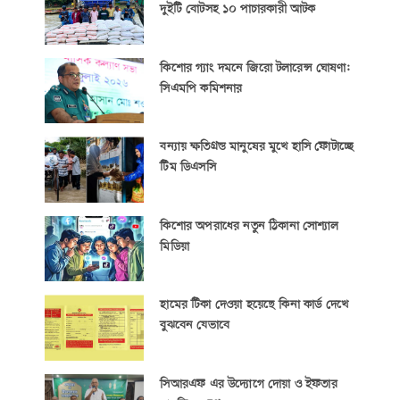
দুইটি বোটসহ ১০ পাচারকারী আটক
কিশোর গ্যাং দমনে জিরো টলারেন্স ঘোষণা:
সিএমপি কমিশনার
বন্যায় ক্ষতিগ্রস্ত মানুষের মুখে হাসি ফোটাচ্ছে
টিম ডিএসসি
কিশোর অপরাধের নতুন ঠিকানা সোশ্যাল
মিডিয়া
হামের টিকা দেওয়া হয়েছে কিনা কার্ড দেখে
বুঝবেন যেভাবে
সিআরএফ এর উদ্যোগে দোয়া ও ইফতার