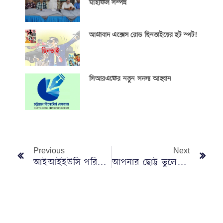
মাহফিল সম্পন্ন
আগ্রাবাদ এক্সেস রোড ছিনতাইয়ের হট স্পট!
সিআরএফের নতুন সদস্য আহ্বান
Previous
Next
আইআইইউসি পরিদর্শন করলেন আরব আমিরাতের ২ কূটনীতিক
আপনার ছোট্ট ভুলেই কমতে পারে বাইকের মাইলেজ