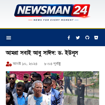
আমরা সবাই আবু সাঈদ: ড. ইউনূস
আগস্ট ১০, ২০২৪
৮:০৪ পূর্বাহ্ণ