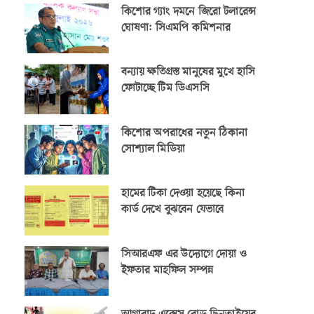
কিশোর গ্যাং দমনে জিরো টলারেন্স
ঘোষণা: সিএমপি কমিশনার
বন্যায় ক্ষতিগ্রস্ত মানুষের মুখে হাসি
ফোটাচ্ছে টিম ডিএসসি
কিশোর অপরাধের নতুন ঠিকানা
সোশ্যাল মিডিয়া
হামের টিকা দেওয়া হয়েছে কিনা
কার্ড দেখে বুঝবেন যেভাবে
সিআরএফ এর উদ্যোগে দোয়া ও
ইফতার মাহফিল সম্পন্ন