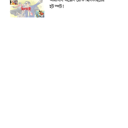
আগ্রাবাদ এক্সেস রোড ছিনতাইয়ের
হট স্পট!