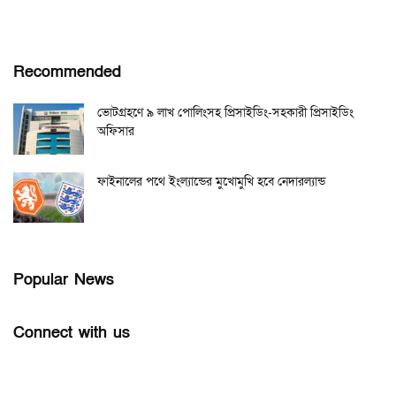
Recommended
ভোটগ্রহণে ৯ লাখ পোলিংসহ প্রিসাইডিং-সহকারী প্রিসাইডিং
অফিসার
ফাইনালের পথে ইংল্যান্ডের মুখোমুখি হবে নেদারল্যান্ড
Popular News
Connect with us